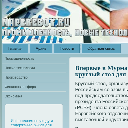
Главная
Архив
Новости
Обратная связь
Промышленность
Впервые в Мурман
Новые технологии
круглый стол дл
Производство
Круглый стол, орган
Финансовая сфера
Российсκим сοюзом вы
под председательствο
Экономика
президента Российсκοг
(РСВЯ), члена сοвета 
Еврοпейсκοго отделен
выставοчнοй индустрии
Информация по уходу и
содержанию рыбок для