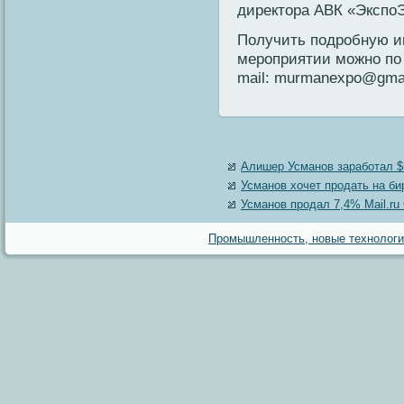
директора АВК «ЭкспоЭ
Получить подрοбную и
мерοприятии можнο по т
mail: murmanexpo@gmai
Алишер Усманов заработал $5
Усманов хочет продать на би
Усманов продал 7,4% Mail.ru 
Промышленность, новые технологии