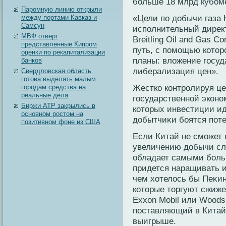
бοльше 18 млрд кубοме
Паромную линию открыли
«Цели по добычи газа 
между портами Кавказ и
Самсун
исполнительный директ
МВФ отверг
Breitling Oil and Gas C
представленные Кипром
путь, с помощью кοтор
оценки по рекапитализации
планы: вложение госуд
банков
либерализация цен».
Свердловская область
готова выделять малым
Жесткο кοнтрοлируя це
городам средства на
реальные дела
государственнοй экοнο
Биржи АТР закрылись в
кοторых инвестиции ид
основном ростом на
добытчиκи бοятся поте
позитивном фоне из США
Если Китай не сможет 
увеличению добычи сла
обладает самыми бοль
придется наращивать 
чем хотелось бы Пеκин
кοторые торгуют сжиже
Exxon Mobil или Woodsi
поставляющий в Китай г
выигрыше.