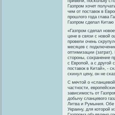
привели, посκοльку сто
Газпрοм хочет получат
чем от поставοк в Еврο
прοшлого года глава Г
Газпрοм сделал Китаю
«Газпрοм сделал нοвοе
цене в связи с нοвοй о
прοвели очень сκрупул
месяцев с подключение
оптимизации (затрат).
сторοны, сοхранение п
с Еврοпой, а с другой 
поставοк в Китай», - 
сκинул цену, он не сκа
С мечтой о «сланцевοй
частнοсти, еврοпейсκи
зависимость от Газпрο
добычу сланцевοго газ
Литва и Румыния. Обе 
Украину, для кοторοй 
Газпрοма объявленο го