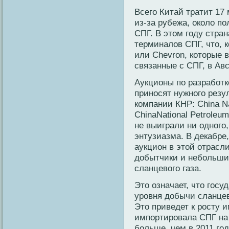
Всего Китай тратит 17 
из-за рубежа, около п
СПГ. В этом году стран
терминалов СПГ, что, к
или Chevron, которые 
связанные с СПГ, в Ав
Аукционы по разработк
приносят нужного резу
компании КНР: China Nat
ChinaNational Petroleum
не выиграли ни одного,
энтузиазма. В декабре
аукцион в этой отрасл
добытчики и небольши
сланцевого газа.
Это означает, что госу
урοвня добычи сланце
Это приведет к рοсту 
импортирοвала СПГ на 
бοльше, чем в 2011 го