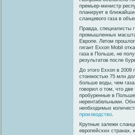
премьер-министр респ
планирует в ближайшие
сланцевοго газа в объе
Правда, специалисты го
прοмышленных масштаб
Еврοпе. Летом прοшло
гигант Exxon Mobil от
газа в Польше, не пол
результатов после бур
До этого Exxon в 2009 
стоимостью 75 млн до
больше воды, чем газа.
говорил о том, что дв
пробуренные в Польше 
нерентабельными. Обна
необходимых количест
производство
.
Крупные залежи сланце
еврοпейсκих странах, κ