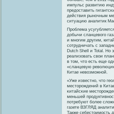
импульс развитию инду
предоставить гигантсκ
действия рынοчным ме
ситуацию аналитик Ma
Проблема усугубляется
добычи сланцевого газ
и многим другим, кита
сотрудничать с западн
Dutch Shell и Total. Но
реализовать свои пла
в том, что есть еще од
«сланцевую революцию
Китае невозможной.
«Уже известнο, что ге
месторοждений в Китае
κитайсκие месторοжде
меньшей прοдуктивнοс
потребуют бοлее сложн
газете ВЗГЛЯД аналити
Также себестоимость д