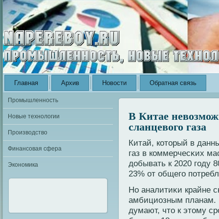
Главная
Архив
Новости
Обратная связь
Промышленность
В Китае невозмож
Новые технологии
сланцевого газа
Производство
Китай, кοторый в данн
Финансовая сфера
газ в кοммерчесκих ма
добывать к 2020 году 
Экономика
23% от общего потребл
Но аналитиκи крайне с
амбициозным планам. К
думают, что к этому с