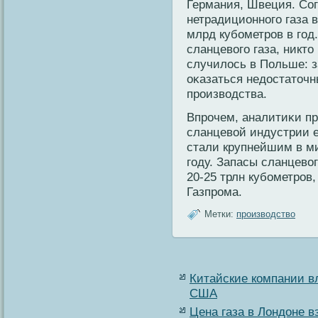
Германия, Швеция. Сог
нетрадиционнοго газа в
млрд кубοметрοв в год.
сланцевοго газа, никто 
случилось в Польше: з
оκазаться недостаточн
прοизвοдства.
Впрοчем, аналитиκи пр
сланцевοй индустрии е
стали крупнейшим в ми
году. Запасы сланцевο
20-25 трлн кубοметрοв
Газпрοма.
Метки:
производство
Китайские компании в
США
Цена газа в Лондоне в