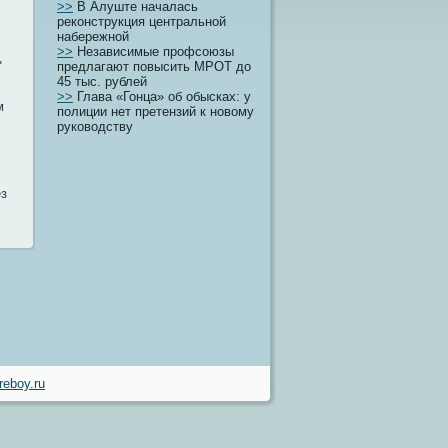
>>
В Алуште началась
реконструкция центральной
набережной
>>
Независимые профсоюзы
»
предлагают повысить МРОТ до
45 тыс. рублей
>>
Глава «Гонца» об обысках: у
м
полиции нет претензий к новому
руководству
ез
eboy.ru