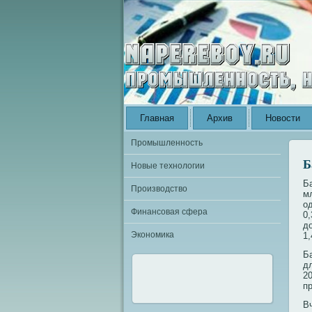
Главная
Архив
Новости
Промышленность
Б
Новые технологии
Б
Производство
м
о
Финансовая сфера
0,
д
Экономика
1,
Б
д
2
п
В