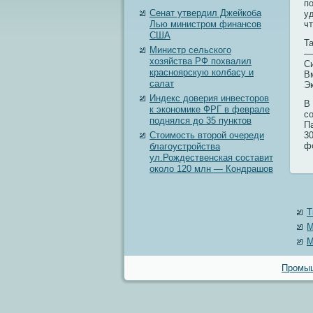
п
Сенат утвердил Джейкоба
у
Лью министром финансов
ч
США
Т
Министр сельского
—
хозяйства РФ похвалил
С
красноярскую колбасу и
В
салат
Эк
Индекс доверия инвесторов
В
к экономике ФРГ в феврале
с
поднялся до 35 пунктов
Па
Стоимость второй очереди
3
ф
благоустройства
ул.Рождественская составит
около 120 млн — Кондрашов
T
M
M
Промыш