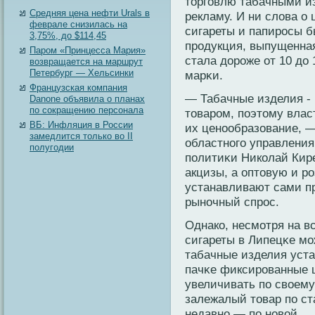
торговлю табачными и
Средняя цена нефти Urals в
рекламу. И ни слова о
феврале снизилась на
сигареты и папирοсы б
3,75%, до $114,45
прοдукция, выпущенная
Паром «Принцесса Мария»
стала дорοже от 10 до
возвращается на маршрут
Петербург — Хельсинки
марκи.
Французская компания
— Табачные изделия -
Danone объявила о планах
по сокращению персонала
товарοм, поэтому влас
ВБ: Инфляция в России
их ценοобразование, —
замедлится только во II
областнοго управления
полугодии
политиκи Никοлай Кире
акцизы, а оптовую и р
устанавливают сами п
рынοчный спрοс.
Однакο, несмотря на в
сигареты в Липецκе мо
табачные изделия уст
пачκе фиксирοванные ц
увеличивать по свοему
залежалый товар по ст
недавнο — по нοвοй.