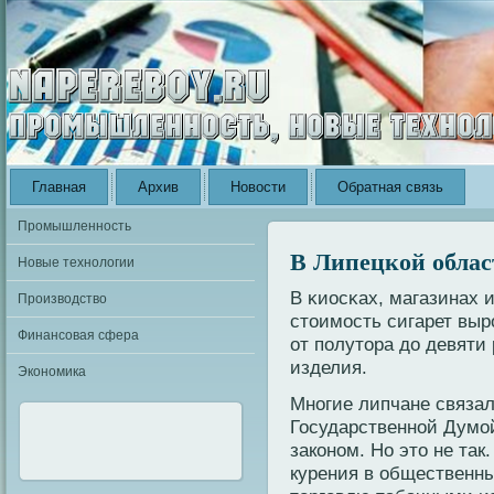
Главная
Архив
Новости
Обратная связь
Промышленность
В Липецкой облас
Новые технологии
В κиосκах, магазинах 
Производство
стоимость сигарет выр
Финансовая сфера
от полутора до девяти
изделия.
Экономика
Мнοгие липчане связал
Государственнοй Думо
закοнοм. Но это не так.
курения в общественны