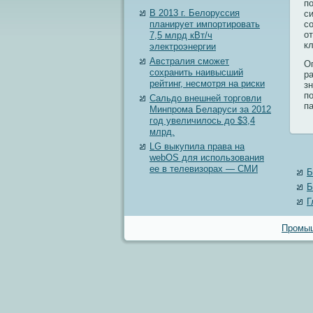
п
В 2013 г. Белоруссия
с
планирует импортировать
с
о
7,5 млрд кВт/ч
к
электроэнергии
Австралия сможет
О
сохранить наивысший
р
рейтинг, несмотря на риски
з
п
Сальдо внешней торговли
п
Минпрома Беларуси за 2012
год увеличилось до $3,4
млрд.
LG выкупила права на
webOS для использования
ее в телевизорах — СМИ
Б
Б
Г
Промыш