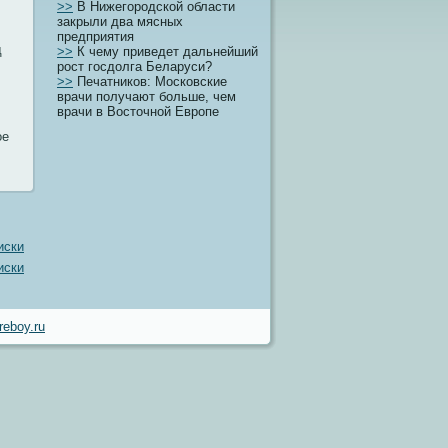
>>
В Нижегородской области
закрыли два мясных
предприятия
д
>>
К чему приведет дальнейший
рост госдолга Беларуси?
>>
Печатников: Московские
врачи получают больше, чем
врачи в Восточной Европе
οе
иски
иски
eboy.ru