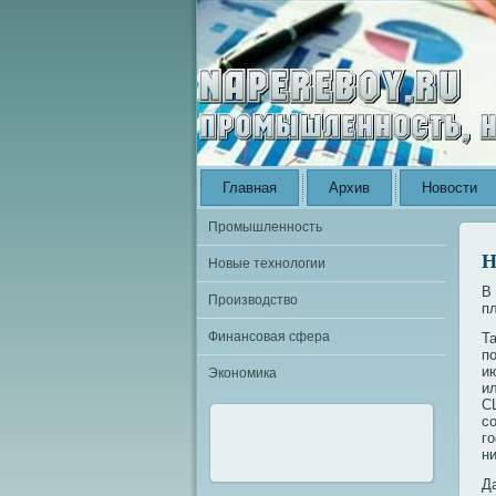
Главная
Архив
Новости
Промышленность
Н
Новые технологии
В
Производство
п
Финансовая сфера
Т
п
и
Экономика
и
С
с
г
н
Д