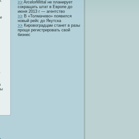
ο.
>>
ArcelorMittal не планирует
сокращать штат в Европе до
июня 2013 г — агентство
>>
В «Толмачево» появился
и
новый рейс до Якутска
>>
Кировоградцам станет в разы
проще регистрировать свой
бизнес
,
а
сы
в