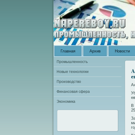
Главная
Архив
Новости
Промышленность
A
Новые технологии
е
Производство
А
Финансовая сфера
У
ев
Экономика
В
2
З
м
го