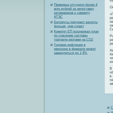
К
Приморье отсудило более 4
О
млн рублей за непоставку
катамаранов к саммиту
«
АТЭС
р
н
Белорусы покупают валюты
о
больше, чем сдают
Си
Комитет ЕП поддержал план
по спасению системы
Р
торговли квотами на CO2
р
р
Годовая инфляция в
еврозоне в феврале может
Ав
замедлиться до 1,8%
б
ч
и
В
о
в
п
а
С
Я