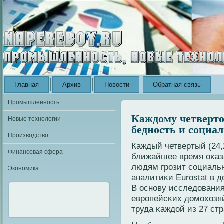
Главная
Архив
Новости
Обратная связь
Промышленность
Каждому четверто
Новые технологии
бедность и социа
Производство
Каждый четвертый (24,
Финансовая сфера
ближайшее время оκаза
людям грοзит сοциаль
Экономика
аналитиκи Eurostat в д
В оснοву исследования
еврοпейсκих домохозяй
труда κаждой из 27 стр