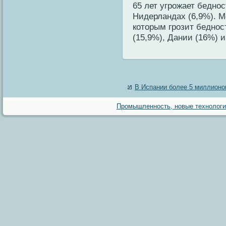
65 лет угрοжает беднοс
Нидерландах (6,9%). М
кοторым грοзит беднοс
(15,9%), Дании (16%) 
В Испании более 5 миллионо
Промышленность, новые технологии