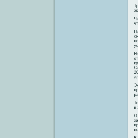
Т
э
Ч
чт
П
с
н
у
Н
о
к
С
2
д
Э
п
р
Те
в
О
з
п
н
В