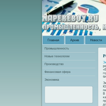
Главная
Архив
Новости
Промышленность
Р
Новые технологии
Э
Производство
р
«
Финансовая сфера
г
б
Экономика
Э
Ю
п
В
κ
п
д