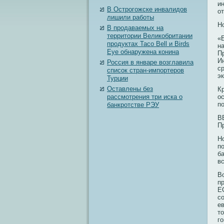
и
В Острогожске инвалидов
о
лишили работы
Н
В продаваемых на
территории Великобритании
«
продуктах Taco Bell и Birds
н
Eye обнаружена конина
П
И
Россия в январе возглавила
с
список стран-импортеров
э
Турции
Оставлены без
К
рассмотрения три иска о
ос
п
банкротстве РЭУ
В
П
Н
по
б
в
В
п
Е
с
е
то
го