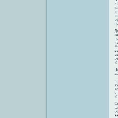
с
κ
с
с
о
п
Д
з
п
«
М
в
ц
р
У
Н
д
«
э
а
с
У
С
ш
о
з