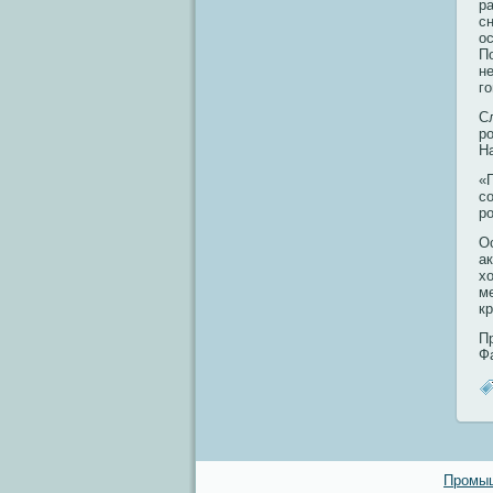
р
с
о
П
н
г
С
р
Н
«
с
р
О
а
х
м
к
П
Ф
Промыш