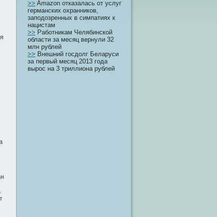
>>
Amazon отказалась от услуг
германских охранников,
заподозренных в симпатиях к
нацистам
>>
Работникам Челябинской
ся
области за месяц вернули 32
млн рублей
>>
Внешний госдолг Беларуси
за первый месяц 2013 года
вырос на 3 триллиона рублей
а
ан
а
т