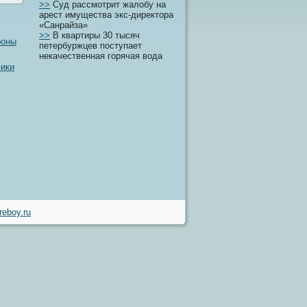
>>
Суд рассмотрит жалобу на
арест имущества экс-директора
«Санрайза»
>>
В квартиры 30 тысяч
роны
петербуржцев поступает
некачественная горячая вода
мики
eboy.ru