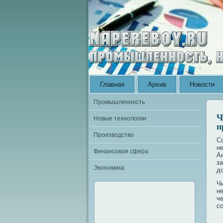
Главная
Архив
Новости
Промышленность
Ч
Новые технологии
п
Производство
С
не
Финансовая сфера
А
з
Экономика
д
Ч
н
ч
со