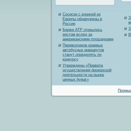
Сосиски с кониной из
З
Европы обнаружены в
м
России
З
Биржи АТР открылись
ростом вслед за
В
американскими площадками
Перевозчиков краевых
автобусных маршрутов
станут определять по
конкурсу
Утверждены «Правила
осуществления брокерской
деятельности на рынке
ценных бумаг»
Промыш