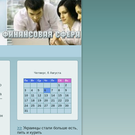
Четверг, 6 Августа
Пн
Вт
Ср
Чт
Пт
Сб
Вс
ю
1
2
3
4
5
6
7
8
9
а
10
11
12
13
14
15
16
 —
17
18
19
20
21
22
23
24
25
26
27
28
29
30
31
лн
>>
Украинцы стали больше есть,
пить и курить