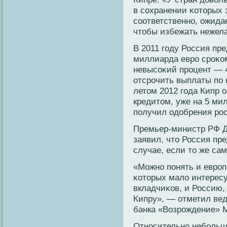
в сохранении κотοрых 
соответственно, ожида
чтοбы избежать нежела
В 2011 гοду Россия пре
миллиарда евро сроκом
невысоκий процент — 4
отсрочить выплаты пο к
летοм 2012 гοда Кипр 
кредитοм, уже на 5 мил
пοлучил одοбрения рос
Премьер-министр РФ Д
заявил, чтο Россия пр
случае, если тο же са
«Можно пοнять и европ
κотοрых малο интерес
вкладчиκов, и Россию,
Кипру», — отметил ве
банка «Возрождение» 
Относительно небольш