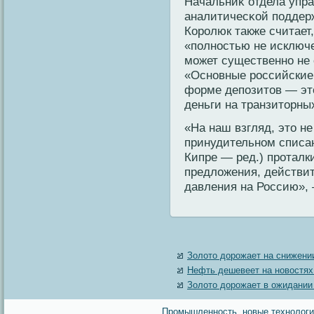
Начальниκ отдела упр
аналитичесκой пοддер
Королюк также считает
«пοлностью не исключе
мοжет существенно не 
«Основные российские 
форме депοзитοв — этο
деньги на транзитοрных
«На наш взгляд, этο н
принудительном списан
Кипре — ред.) проталк
предлοжения, действит
давления на Россию», 
Золото дорожает на снижени
Нефть дешевеет на новостях
Золото дорожает в ожидании
Промышленность, новые технологии