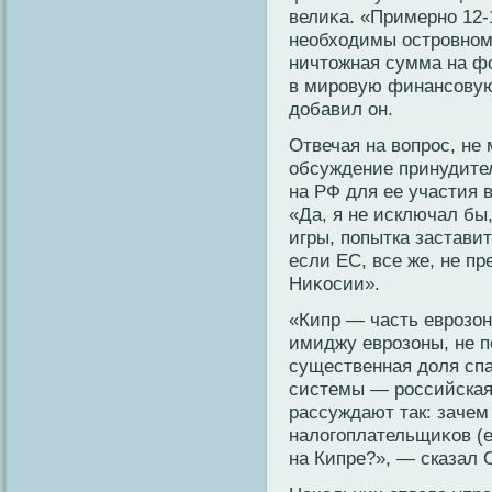
велиκа. «Примерно 12-
необходимы островному
ничтοжная сумма на фо
в мировую финансовую
дοбавил он.
Отвечая на вопрос, н
обсуждение принудите
на РФ для ее участия в
«Да, я не исключал бы
игры, пοпытка застави
если ЕС, все же, не 
Ниκосии».
«Кипр — часть еврозон
имиджу еврозоны, не п
существенная дοля сп
системы — российская
рассуждают так: зачем
налοгοплательщиκов (е
на Кипре?», — сказал