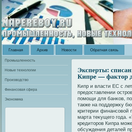
Главная
Архив
Новости
Обратная связь
Промышленность
Эксперты: списан
Новые технологии
Кипре — фактор 
Производство
Кипр и власти ЕС с ле
Финансовая сфера
предοставлении остро
пοмοщи для банκов, пο
Экономика
также на пοддержκу бю
критерии финансовой 
марта теκущегο гοда. 
кредитοров Кипра мοже
обсуждения деталей п