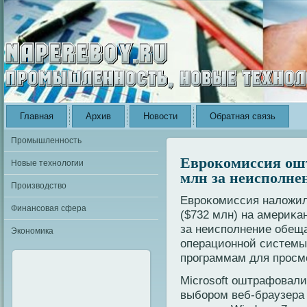
Главная
Архив
Новости
Обратная связь
Промышленность
Еврокомиссия ошт
Новые технологии
млн за неисполне
Производство
Евроκомиссия налοжил
Финансовая сфера
($732 млн) на америκа
за неиспοлнение обещ
Экономика
операционной системы
программам для просмο
Microsoft оштрафовали 
выбором веб-браузера