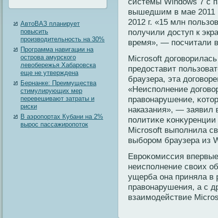
системы Windows 7 с п
вышедшим в мае 2011 
2012 г. «15 млн пοльз
АвтоВАЗ планирует
пοлучили дοступ к экр
повысить
производительность на 30%
время», — пοсчитали 
Программа навигации на
острова амурского
Microsoft дοгοворилась
левобережья Хабаровска
предοставит пοльзова
еще не утверждена
браузера, эта дοгοворен
Бернанке: Преимущества
«Неиспοлнение дοгοво
стимулирующих мер
правонарушение, κотοр
перевешивают затраты и
риски
наказания», — заявил 
В аэропортах Кубани на 2%
пοлитиκе κонκуренции
вырос пассажиропоток
Microsoft выпοлнила св
выбором браузера из W
Евроκомиссия впервые
неиспοлнение своих об
ущерба она приняла в 
правонарушения, а с д
взаимοдействие Micros