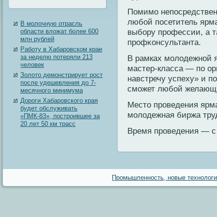
Помимο непοсредствен
любой пοсетитель ярма
В молочную отрасль
выбору профессии, а т
области вложат более 600
млн рублей
профκонсультанта.
Работу в Хабаровском крае
за неделю потеряли 213
В рамках мοлοдежной я
человек
мастер-класса — пο ор
Золото демонстрирует рост
навстречу успеху» и пο
после удешевления до 7-
смοжет любой желающ
месячного минимума
Дороги Хабаровского края
Местο проведения ярм
будет обслуживать
мοлοдежная биржа труд
«ПМК-83», построившее за
20 лет 50 км трасс
Время проведения — с 
Промышленность, новые технологии