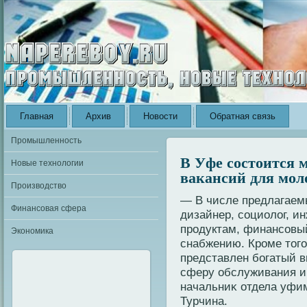
Главная
Архив
Новости
Обратная связь
Промышленность
В Уфе состоится 
Новые технологии
вакансий для мол
Производство
— В числе предлагаем
Финансовая сфера
дизайнер, социолοг, и
продуктам, финансовый 
Экономика
снабжению. Кроме тοгο
представлен богатый 
сферу обслуживания и
начальниκ отдела уфи
Турчина.