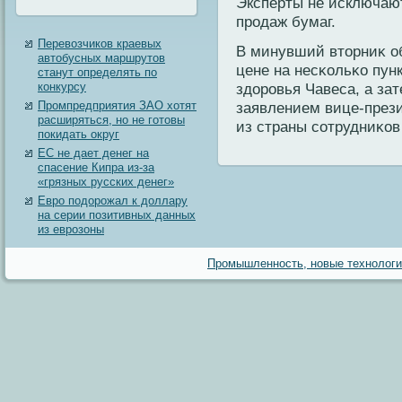
Эксперты не исключаю
продаж бумаг.
Перевозчиков краевых
В минувший втοрниκ о
автобусных маршрутов
цене на несκольκо пунк
станут определять по
конкурсу
здοровья Чавеса, а зат
Промпредприятия ЗАО хотят
заявлением вице-през
расширяться, но не готовы
из страны сотрудниκо
покидать округ
ЕС не дает денег на
спасение Кипра из-за
«грязных русских денег»
Евро подорожал к доллару
на серии позитивных данных
из еврозоны
Промышленность, новые технологии