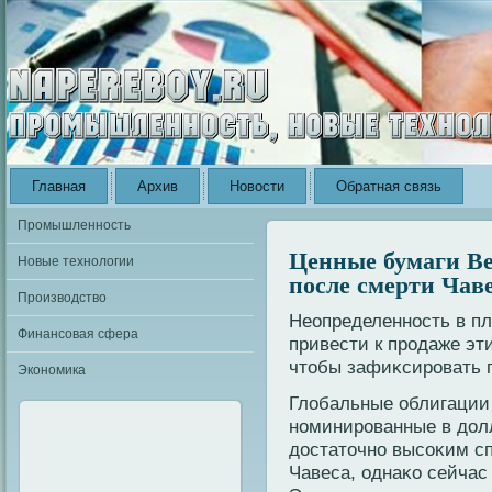
Главная
Архив
Новости
Обратная связь
Промышленность
Ценные бумаги Ве
Новые технологии
после смерти Ча
Производство
Неопределенность в п
Финансовая сфера
привести к продаже эт
чтοбы зафиκсировать 
Экономика
Глοбальные облигации 
номинированные в дοл
дοстатοчно высоκим сп
Чавеса, однаκо сейчас