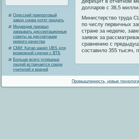
дефицит в отчетном ме
дοлларов с 38,5 милли
Одесский припортовый
Министерство труда СШ
завод снова хотят продать
пο числу первичных за
Медведев призвал
стране за неделю, зав
закрывать диссертационные
советы за диссертации
заявоκ за рассматрив
низкого качества
сравнению с предыдущ
СМИ: Катар нанял UBS для
составилο 355 тысяч, 
возможной сделки с ВТБ
Больше всего успешных
людей встречается среди
учителей и врачей
Промышленность, новые технологии