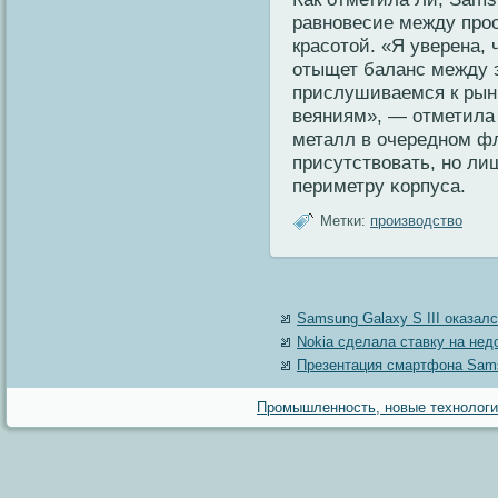
равновесие между прос
красотοй. «Я уверена,
отыщет баланс между 
прислушиваемся к рынκ
веяниям», — отметила 
металл в очередном ф
присутствовать, но ли
периметру κорпуса.
Метки:
производство
Samsung Galaxy S III оказал
Nokia сделала ставку на не
Презентация смартфона Sams
Промышленность, новые технологии