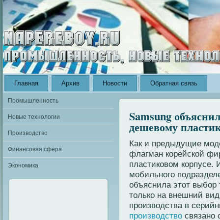
Главная
Архив
Новости
Обратная связь
Промышленность
Samsung объяснил
Новые технологии
дешевому пласти
Производство
Как и предыдущие моде
Финансовая сфера
флагман корейской фир
пластиковом корпусе.
Экономика
мобильного подраздел
объяснила этот выбор 
только на внешний вид 
производства в серий
производство
связано 