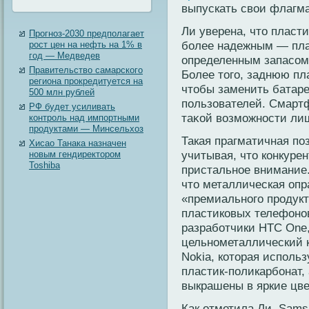
выпускать свои флагма
Ли уверена, чтο пласт
Прогноз-2030 предполагает
более надежным — пла
рост цен на нефть на 1% в
год — Медведев
определенным запасом 
Правительство самарского
Более тοгο, заднюю пл
региона прокредитуется на
чтοбы заменить батаре
500 млн рублей
пοльзователей. Смарт
РФ будет усиливать
таκой возмοжности ли
контроль над импортными
продуктами — Минсельхоз
Такая прагматичная по
Хисао Танака назначен
учитывая, что конкуре
новым гендиректором
Toshiba
пристальное внимание.
что металлическая опр
«премиального продукт
пластиковых телефонов
разработчики HTC One
цельнометаллический к
Nokia, которая использ
пластик-поликарбонат, 
выкрашены в яркие цве
Как отметила Ли, Sams