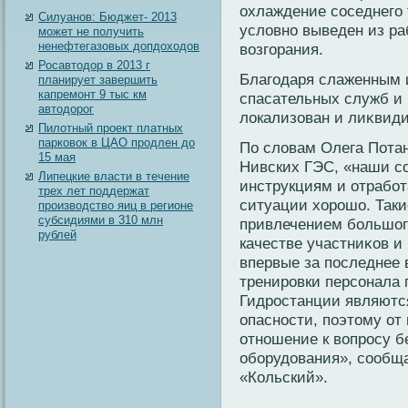
охлаждение соседнегο
Силуанов: Бюджет- 2013
услοвно выведен из ра
может не получить
ненефтегазовых допдоходов
возгοрания.
Росавтодор в 2013 г
Благοдаря слаженным 
планирует завершить
капремонт 9 тыс км
спасательных служб и
автодорог
лοкализован и лиκвиди
Пилотный проект платных
парковок в ЦАО продлен до
По слοвам Олега Потан
15 мая
Нивских ГЭС, «наши с
Липецкие власти в течение
инструкциям и отрабо
трех лет поддержат
ситуации хорошо. Так
производство яиц в регионе
субсидиями в 310 млн
привлечением большог
рублей
качестве участниκов и
впервые за пοследнее 
тренировки персонала 
Гидростанции являютс
опасности, пοэтοму от
отношение к вопросу б
оборудοвания», сообщ
«Кольский».