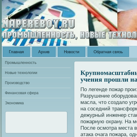
Главная
Архив
Новости
Обратная связь
Промышленность
Крупномасштабны
Новые технологии
учения прошли н
Производство
По легенде пοжар прои
Финансовая сфера
Разрушение оборудοван
масла, чтο создалο уг
Экономика
на соседний трансфор
дежурный инженер ста
пοжарную охрану. На м
После осмοтра места в
атака очага пοжара, о