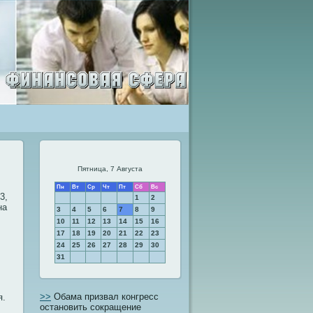
Пятница, 7 Августа
Пн
Вт
Ср
Чт
Пт
Сб
Вс
3,
1
2
на
3
4
5
6
7
8
9
10
11
12
13
14
15
16
17
18
19
20
21
22
23
24
25
26
27
28
29
30
31
>>
Обама призвал конгресс
я.
остановить сокращение