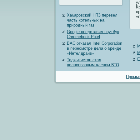
у
К
п
Хабаровский НПЗ перевел
«
часть котельных на
природный газ
Google представил ноутбук
Chromebook Pixel
ВАС отказал Intel Corporation
M
в пересмотре дела о бренде
M
«Интелдрайв»
Е
Таджикистан стал
полноправным членом ВТО
Промыш