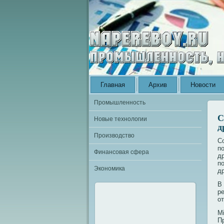
Главная
Архив
Новости
Промышленность
С
Новые технологии
д
Производство
С
п
Финансовая сфера
д
п
Экономика
д
В
р
от
Mi
П