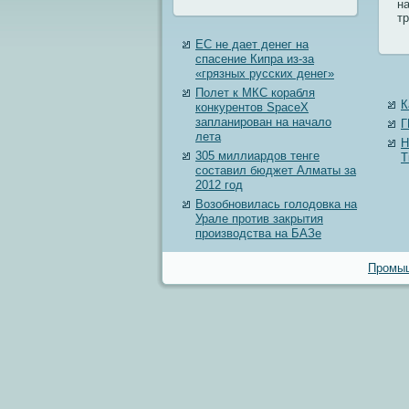
н
т
ЕС не дает денег на
спасение Кипра из-за
«грязных русских денег»
Полет к МКС корабля
К
конкурентов SpaceX
запланирован на начало
Г
лета
Н
305 миллиардов тенге
T
составил бюджет Алматы за
2012 год
Возобновилась голодовка на
Урале против закрытия
производства на БАЗе
Промыш