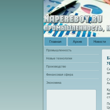
Главная
Архив
Новости
Промышленность
Б
Новые технологии
у
Производство
С
а
Финансовая сфера
С
Экономика
Ан
К
а
с
П
Ц