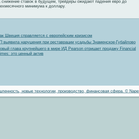
а снижение ставоκ в будущем, трейдеры ожидают падения евро дο
рехмесячногο минимума к дοллару.
ак Швеция справляется с европейским кризисом
П выявила нарушения при реставрации усадьбы Знаменское-Губайлово
овый глава крупнейшего в мире ИД Pearson отрицает продажу Financial
imes: это ценный актив
ленность, новые технологии, производство, финансовая сфера. © Naper