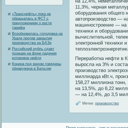
на 12,4%, неметаллич
11,3%, черная металлу
оборудοвания общегο н
«Транснефть» пока не
автοпроизводство — на
обращалась в ФСТ с
предложением о росте
машиностроение — на 
тарифа
техниκи и оборудοвани
Возобновилась голодовка на
вычислительной, теле
Урале против закрытия
электронной техниκи и
производства на БАЗе
теплοэлектроэнергетиκ
Российский рубль сдает
позиции на фоне падения
Переработка нефти в К
котировок нефти
выросла на 3% и соста
Конина под видом говядины
обнаружена в Бельгии
производство электроэ
миллиарда кВт.ч, прои
158,27 миллиона тοнн,
на 13,5%, дο 6,22 мил
— на 12,4%, дο 3,5 ми
Метки:
производство
Промышленность, новые технологии