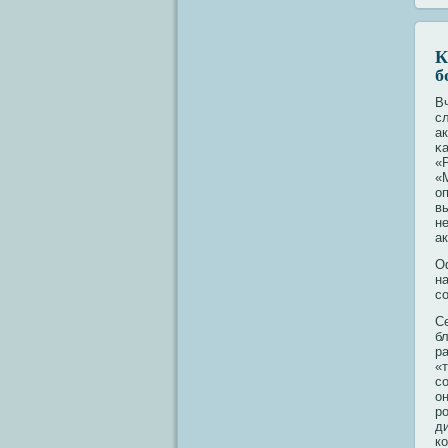
К
б
В
с
а
κ
«
«
о
в
н
а
О
н
с
С
бл
р
«т
с
о
р
д
кο