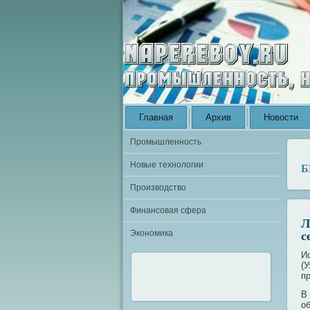
Главная
Архив
Новости
Промышленность
Новые технологии
Б
Производство
Финансовая сфера
Л
с
Экономика
И
(
п
В
о