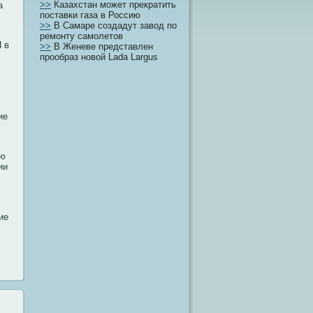
>>
Казахстан может прекратить
а
поставки газа в Россию
>>
В Самаре создадут завод по
ремонту самолетов
 в
>>
В Женеве представлен
прообраз новой Lada Largus
ие
ию
ии
ие