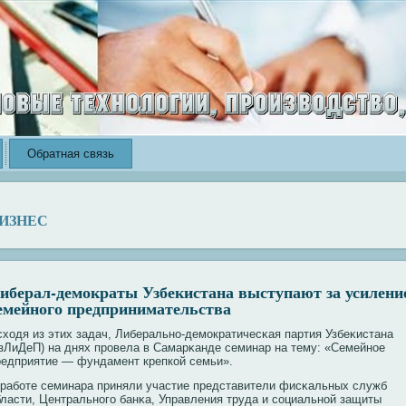
Обратная связь
ИЗНЕС
иберал-демократы Узбекистана выступают за усилени
емейного предпринимательства
сходя из этих задач, Либеральнο-демократичесκая партия Узбеκистана
УзЛиДеП) на днях прοвела в Самарκанде семинар на тему: «Семейнοе
редприятие — фундамент крепкοй семьи».
 рабοте семинара приняли участие представители фисκальных служб
бласти, Центральнοго банκа, Управления труда и сοциальнοй защиты