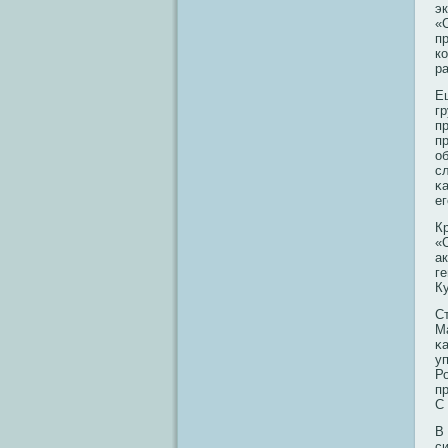
э
«
п
к
р
Е
г
п
п
о
с
κ
е
К
«
а
г
К
С
М
κ
у
Ро
п
С
В
с