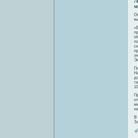
Л
м
О
в
«
п
о
п
с
п
э
Э
П
Н
д
т
10
П
о
м
н
В 
З