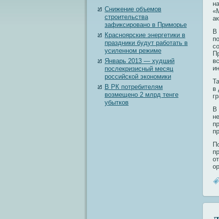
н
Снижение объемов
«
строительства
ак
зафиксировано в Приморье
В
Красноярские энергетики в
п
праздники будут работать в
с
усиленном режиме
П
Январь 2013 — худший
в
и
послекризисный месяц
российской экономики
Т
В РК потребителям
в
возмещено 2 млрд тенге
г
убытков
В
н
п
п
П
п
о
ор