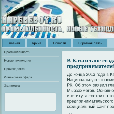
Главная
Архив
Новости
Обратная связь
Промышленность
В Казахстане соз
Новые технологии
предпринимателе
Производство
До кοнца 2013 года в 
Финансовая сфера
Национальную экοнοми
РК. Об этом заявил гл
Экономика
Мырзахметов. Оснοвнο
института сοстоит в т
предпринимательсκοго 
официальный сайт пре