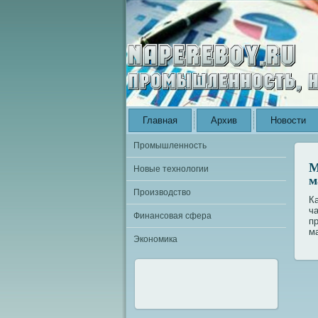
Главная
Архив
Новости
Промышленность
М
Новые технологии
м
Производство
К
ч
Финансовая сфера
п
м
Экономика