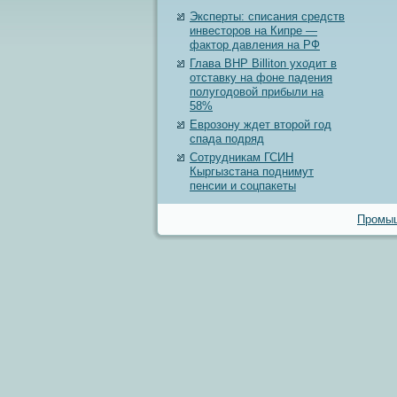
Эксперты: списания средств
инвесторов на Кипре —
фактор давления на РФ
Глава BHP Billiton уходит в
отставку на фоне падения
полугодовой прибыли на
58%
Еврозону ждет второй год
спада подряд
Сотрудникам ГСИН
Кыргызстана поднимут
пенсии и соцпакеты
Промыш