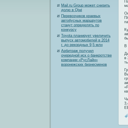
П
Mail.ru Group может снизить
м
долю в Qiwi
О
Перевозчиков краевых
П
автобусных маршрутов
п
станут определять по
конкурсу
К
а
Toyota планирует увеличить
б
выпуск автомобилей в 2014
г. до рекордных 9,5 млн
В
Арбитраж получил
Д
очередной иск о банкротстве
в
компании «РусЛайн»
т
воронежских бизнесменов
Г
В
г
а
«
к
Ч
3
E