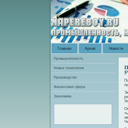
Главная
Архив
Новости
Промышленность
П
Новые технологии
Производство
П
п
Финансовая сфера
Э
Экономика
р
У
О
т
ав
Ч