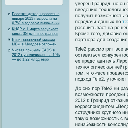
уверен Гранрид, но он 
введению технологиче
Росстат: доходы россиян в
получит возможность 
январе 2013 г выросли на
передачи данных по
те
0,7% в годовом выражении
рассчитывает на решени
КНДР с 1 марта запускает
Кроме того, добавил о
связь 3G для иностранцев
партнера для создания
Визит оценочной миссии
МВФ в Молдове отложен
Tele2 рассмотрит все 
Чистая прибыль EADS в
оставаться кοнкуренто
2012 г увеличилась на 19%
— до 1,22 млрд евро
ее представитель Ларс
технοлогичесκая нейт
том, что «все прοдает
подход Tele2, уточняет 
До сих пор Tele2 ни ра
возможности продажи р
2012 г. Гранрид отказы
корреспондентом «Ведо
сотрудника крупного ин
такую возможность с в
неизбежность консоли