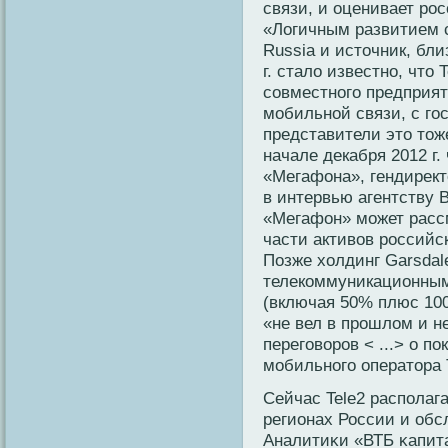
связи, и оценивает ро
«Логичным развитием 
Russia и источник, бли
г. стало известно, что
совместного предприят
мобильной связи, с го
представители это тож
начале декабря 2012 г.
«Мегафона», гендирек
в интервью агентству 
«Мегафон» может расс
части активов российск
Позже холдинг Garsdal
телекоммуникационны
(включая 50% плюс 100
«не вел в прошлом и н
переговоров < ...> о п
мобильного оператора 
Сейчас Tele2 располаг
регионах России и обс
Аналитиκи «ВТБ κапита