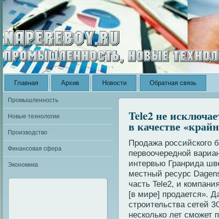
Главная
Архив
Новости
Обратная связь
Промышленность
Tele2 не исключае
Новые технологии
в качестве «край
Производство
Продажа российского б
Финансовая сфера
первоочередной вариан
интервью Гранрида шве
Экономика
местный ресурс Dagen
часть Tele2, и компани
[в мире] продается». Д
строительства сетей 3G
несколько лет сможет 