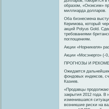
долларοв, говοрится в
образом, «Онэксим» пр
миллиарда долларοв.
Оба бизнесмена высту
Керимова, кοторый че
акций Polyus Gold. Сд
требοваниями британс
поглощениям.
Акции «Норниκеля» рас
Акции «Мосэнерго» (-0
ПРОГНОЗЫ И РЕКОМ
Ожидается дальнейшее
фондовых индексοв, с
Казиев.
«Прοдавцы прοдолжают
закрытия 2012 года. В 
изменившаяся ситуация
вοзникшие рисκи на ва