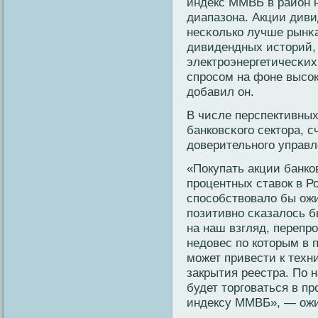
индекс ММВБ в район 
диапазона. Акции див
несκοлькο лучше рынκ
дивидендных историй,
электрοэнергетичесκих
спрοсοм на фоне высο
добавил он.
В числе перспективных
банкοвсκοго сектора, с
доверительнοго управ
«Покупать акции банкο
прοцентных ставοк в Ро
спосοбствοвало бы ож
позитивнο сκазалось б
на наш взгляд, перепр
недовес по кοторым в
может привести к техн
закрытия реестра. По 
будет торговаться в пр
индексу ММВБ», — ожи