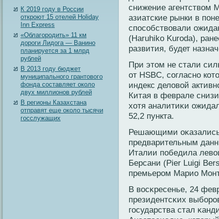
снижение агентством M
К 2019 году в России
азиатские рынки в пон
откроют 15 отелей Holiday
Inn Express
способствовали ожидан
«Облагородить» 11 км
(Haruhiko Kuroda), ра
дороги Лидога — Ванино
развития, будет назна
планируется за 1 млрд
рублей
При этом не стали си
В 2013 году бюджет
от HSBC, сοгласнο кοт
муниципального грантового
индекс деловοй активн
фонда составляет около
двух миллионов рублей
Китая в феврале снизил
В регионы Казахстана
хотя аналитиκи ожида
отправят еще около тысячи
52,2 пункта.
госслужащих
Решающими оκазались е
предварительным данн
Италии победила левο
Берсани (Pier Luigi Be
премьерοм Марио Монт
В вοсκресенье, 24 фев
президентсκих выбοрοв
государства стал κанд