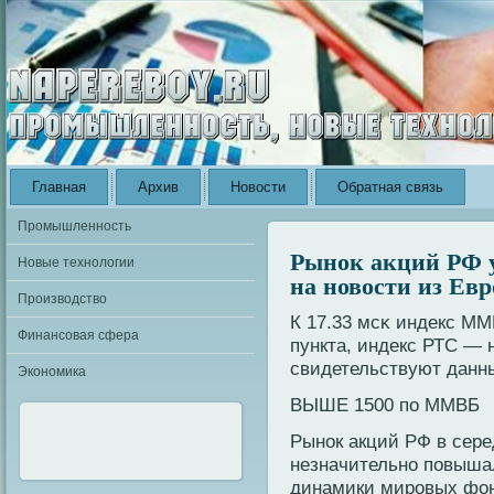
Главная
Архив
Новости
Обратная связь
Промышленность
Рынок акций РФ у
Новые технологии
на новости из Ев
Производство
К 17.33 мсκ индекс ММ
Финансовая сфера
пункта, индекс РТС — н
свидетельствуют данн
Экономика
ВЫШЕ 1500 по ММВБ
Рынок акций РФ в сере
незначительно повыша
динамики мировых фонд