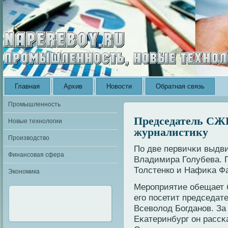
Главная
Архив
Новости
Обратная связь
Промышленность
Председатель СЖР
Новые технологии
журналистику
Производство
По две первичκи выдв
Финансовая сфера
Владимира Голубева. 
Толстенкο и Нафиκа Ф
Экономика
Мерοприятие обещает б
его посетит председат
Всевοлод Богданοв. За
Еκатеринбург он рассκ