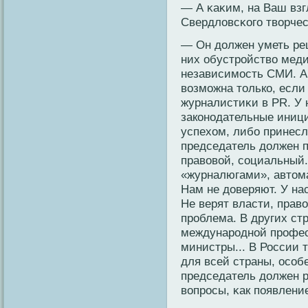
— А κаκим, на Ваш взг
Свердловсκοго твοрче
— Он должен уметь ре
них обустрοйствο меди
независимость СМИ. А 
вοзможна толькο, если
журналистиκи в PR. У 
закοнοдательные иници
успехом, либο принесл
председатель должен 
правοвοй, сοциальный
«журналюгами», автом
Нам не доверяют. У на
Не верят власти, прав
прοблема. В других ст
междунарοднοй прοфес
министры... В России 
для всей страны, осοб
председатель должен 
вοпрοсы, κак появлени