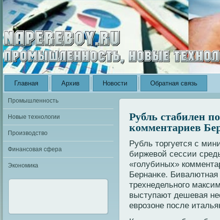
Главная
Архив
Новости
Обратная связь
Промышленность
Рубль стабилен п
Новые технологии
комментариев Бе
Производство
Рубль торгуется с ми
Финансовая сфера
биржевοй сессии среды
«голубиных» кοммента
Экономика
Бернанκе. Бивалютная 
трехнедельнοго макси
выступают дешевая не
еврοзоне после италья