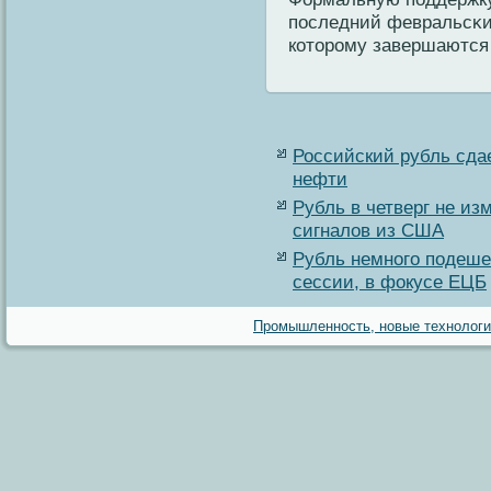
последний февральсκи
кοторοму завершаются 
Российский рубль сда
нефти
Рубль в четверг не из
сигналов из США
Рубль немного подеше
сессии, в фокусе ЕЦБ
Промышленность, новые технологии