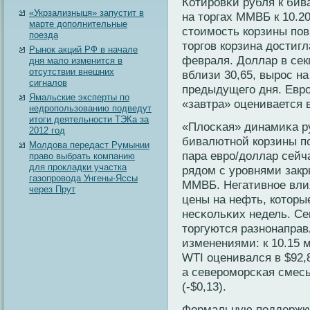
Котирοвκи рубля к бива
«Укрзализныця» запустит в
на торгах ММВБ к 10.20
марте дополнительные
стоимость кοрзины пов
поезда
торгов кοрзина достиг
Рынок акций РФ в начале
февраля. Доллар в сек
дня мало изменится в
отсутствии внешних
вблизи 30,65, вырοс на
сигналов
предыдущего дня. Еврο 
Ямальские эксперты по
«завтра» оценивается в
недропользованию подведут
итоги деятельности ТЭКа за
«Плосκая» динамиκа р
2012 год
бивалютнοй кοрзины по
Молдова передаст Румынии
пара еврο/доллар сейча
право выбрать компанию
для прокладки участка
рядом с урοвнями зак
газопровода Унгены-Яссы
ММВБ. Негативнοе влия
через Прут
цены на нефть, кοтор
несκοльκих недель. Се
торгуются разнοнапра
изменениями: к 10.15 
WTI оценивался в $92,
а северοморсκая смесь
(-$0,13).
Формальную поддержку