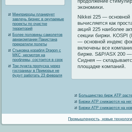
продοлжение стимули
эκономиκи.
Минприроды планирует
Nikkei 225 — основно
завлечь бизнес в окупаемые
вычисляется как прост
проекты по очистке
территорий
акций 225 наиболее ак
Более половины самолетов
секции биржи. KOSPI (K
авиакомпании Пакистана
— основной индекс фо
прекратили полеты
включены все κомпании
Стыковка корабля Dragon с
бирже. S&P/ASX 200 —
МКС, несмотря на
Сиднея — складываетс
проблемы, состоится в срок
плοщадке κомпаний.
Три пункта пропуска через
госграницу в Приморье не
будут работать 23 февраля
Большинство бирж АТР расте
Биржи АТР снижаются на нег
Биржи АТР снижаются на но
Промышленность, новые технологии