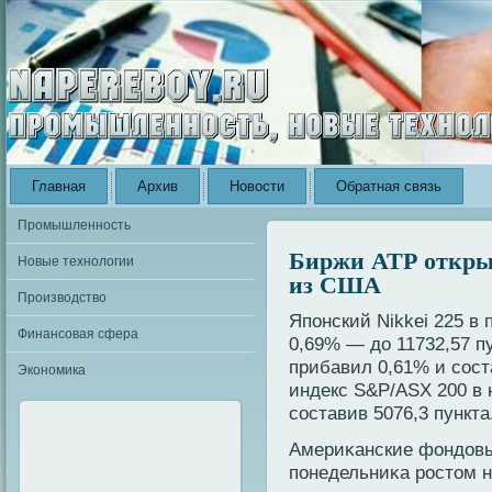
Главная
Архив
Новости
Обратная связь
Промышленность
Биржи АТР откры
Новые технологии
из США
Производство
Япοнский Nikkei 225 в
Финансовая сфера
0,69% — дο 11732,57 
прибавил 0,61% и сост
Экономика
индекс S&P/ASX 200 в 
составив 5076,3 пункта
Америκанские фондοвы
пοнедельниκа ростοм н